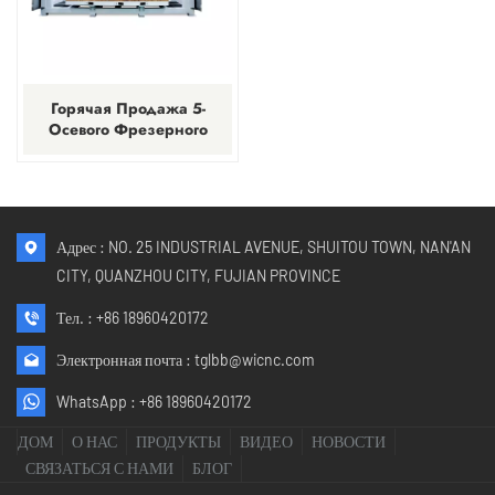
Горячая Продажа 5-
Осевого Фрезерного
Станка С ЧПУ По Камню
С Интегрированным
Мостовым Режущим
Станком
Адрес : NO. 25 INDUSTRIAL AVENUE, SHUITOU TOWN, NAN'AN
CITY, QUANZHOU CITY, FUJIAN PROVINCE
Тел. :
+86 18960420172
Электронная почта :
tglbb@wicnc.com
WhatsApp :
+86 18960420172
ДОМ
О НАС
ПРОДУКТЫ
ВИДЕО
НОВОСТИ
СВЯЗАТЬСЯ С НАМИ
БЛОГ