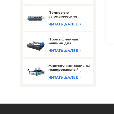
резьбы по граниту/
мрамору
Полностью
автоматический
станок с ЧПУ для
шлифования кромок
ЧИТАТЬ ДАЛЕЕ
камня с 24 головками
Промышленная
машина для
гидроабразивной
резки высокого
ЧИТАТЬ ДАЛЕЕ
давления
Многофункциональный
гравировальный
станок для резьбы по
камню и гравировки
ЧИТАТЬ ДАЛЕЕ
надписей