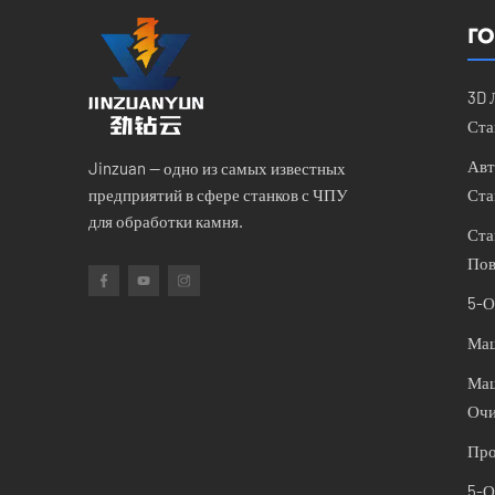
ГО
3D 
Ста
Авт
Jinzuan — одно из самых известных
предприятий в сфере станков с ЧПУ
Ста
для обработки камня.
Ста
Пов
5-О
Маш
Маш
Очи
Про
5-О