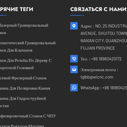
РЯЧИЕ ТЕГИ
СВЯЗАТЬСЯ С НАМИ
Лазерный Гравировальный
Адрес : NO. 25 INDUSTR
нок
AVENUE, SHUITOU TOWN
NAN'AN CITY, QUANZHOU 
оматический Гравировальный
FUJIAN PROVINCE
нок Для Клапанов
Тел. :
+86 18960420172
нок Для Резьбы По Дереву С
оротной Головкой
Электронная почта :
tglbb@wicnc.com
севой Фрезерный Станок
WhatsApp :
+86 18960420
ина Для Полировки Камня
ина Для Гидроструйной
стки
филировочный Станок С ЧПУ
севая Режущая Машина