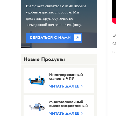
Вы можете связаться с нами любым
удобным для вас способом. Мы
доступны круглосуточно по
электронной почте или телефону.
Э
СВЯЗАТЬСЯ С НАМИ
с
з
Новые Продукты
Интегрированный
станок с ЧПУ
мостового типа для
профилирования
ЧИТАТЬ ДАЛЕЕ
гранита/мрамора/
кварца
Многоголовочный
высокоэффективный
гравировальный
станок с ЧПУ для
ЧИТАТЬ ДАЛЕЕ