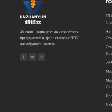
ГО
3D 
Ста
Авт
Jinzuan — одно из самых известных
предприятий в сфере станков с ЧПУ
Ста
для обработки камня.
Ста
Пов
5-О
Маш
Маш
Очи
Про
5-О