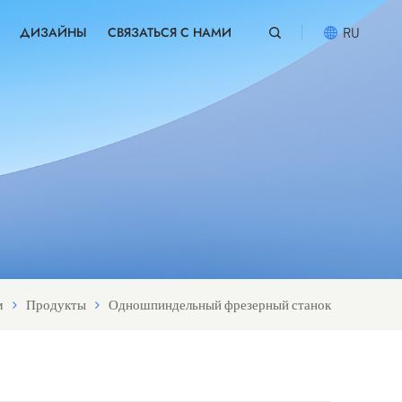
ДИЗАЙНЫ
СВЯЗАТЬСЯ С НАМИ
RU
English
русский
español
português
العربية
м
Продукты
Одношпиндельный фрезерный станок