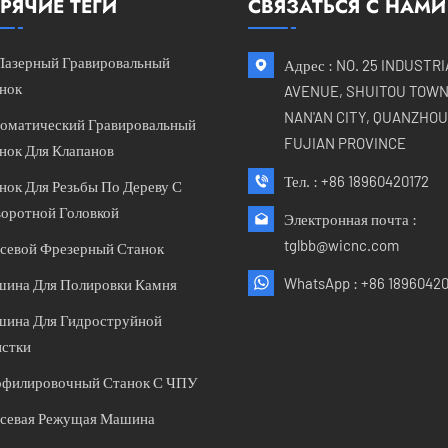
РЯЧИЕ ТЕГИ
СВЯЗАТЬСЯ С НАМИ
Лазерный Гравировальный
Адрес : NO. 25 INDUSTR
нок
AVENUE, SHUITOU TOWN
NAN'AN CITY, QUANZHOU 
оматический Гравировальный
FUJIAN PROVINCE
нок Для Клапанов
Тел. :
+86 18960420172
нок Для Резьбы По Дереву С
оротной Головкой
Электронная почта :
tglbb@wicnc.com
севой Фрезерный Станок
WhatsApp :
+86 18960420
ина Для Полировки Камня
ина Для Гидроструйной
стки
филировочный Станок С ЧПУ
севая Режущая Машина