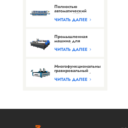
Полностью
автоматический
станок с ЧПУ для
шлифования кромок
ЧИТАТЬ ДАЛЕЕ
камня с 24 головками
Промышленная
машина для
гидроабразивной
резки высокого
ЧИТАТЬ ДАЛЕЕ
давления
Многофункциональный
гравировальный
станок для резьбы по
камню и гравировки
ЧИТАТЬ ДАЛЕЕ
надписей