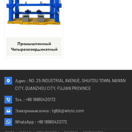
Промышленный
Четырехкоординатный
Двухголовочный Станок
С ЧПУ Для Обработки
Камня.
Адрес : NO. 25 INDUSTRIAL AVENUE, SHUITOU TOWN, NAN'AN
CITY, QUANZHOU CITY, FUJIAN PROVINCE
Тел. :
+86 18960420172
Электронная почта :
tglbb@wicnc.com
WhatsApp :
+86 18960420172