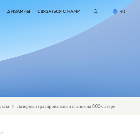
ДИЗАЙНЫ
СВЯЗАТЬСЯ С НАМИ
RU
English
русский
español
português
العربية
укты
Лазерный гравировальный станок на CO2-лазере
е"