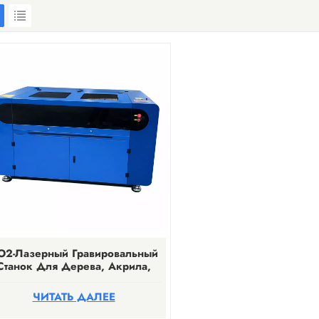
O2-Лазерный Гравировальный
Станок Для Дерева, Акрила,
жи И Других Изделий Ручной
Работы.
ЧИТАТЬ ДАЛЕЕ