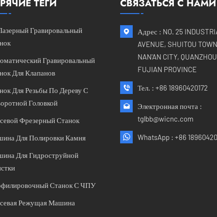
РЯЧИЕ ТЕГИ
СВЯЗАТЬСЯ С НАМИ
Лазерный Гравировальный
Адрес : NO. 25 INDUSTR
нок
AVENUE, SHUITOU TOWN
NAN'AN CITY, QUANZHOU 
оматический Гравировальный
FUJIAN PROVINCE
нок Для Клапанов
Тел. :
+86 18960420172
нок Для Резьбы По Дереву С
оротной Головкой
Электронная почта :
tglbb@wicnc.com
севой Фрезерный Станок
WhatsApp :
+86 18960420
ина Для Полировки Камня
ина Для Гидроструйной
стки
филировочный Станок С ЧПУ
севая Режущая Машина