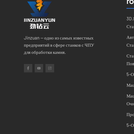
ГО
3D 
Ста
Авт
Jinzuan — одно из самых известных
предприятий в сфере станков с ЧПУ
Ста
для обработки камня.
Ста
Пов
5-О
Маш
Маш
Очи
Про
5-О