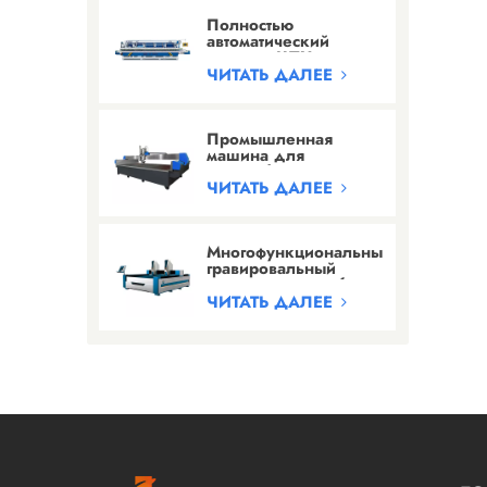
Полностью
автоматический
станок с ЧПУ для
шлифования кромок
ЧИТАТЬ ДАЛЕЕ
камня с 24 головками
Промышленная
машина для
гидроабразивной
резки высокого
ЧИТАТЬ ДАЛЕЕ
давления
Многофункциональный
гравировальный
станок для резьбы по
камню и гравировки
ЧИТАТЬ ДАЛЕЕ
надписей