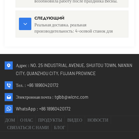
возобновила работу после праздника Весны.
СЛЕДУЮЩИЙ
Реальная доставка, реальная
производительность: 4-осевой станок для
обработки камня XJ3015S-1D с ЧПУ в Индии.
Адрес : NO. 25 INDUSTRIAL AVENUE, SHUITOU TOWN, NAN'AN
CITY, QUANZHOU CITY, FUJIAN PROVINCE
Тел. :
+86 18960420172
Электронная почта :
tglbb@wicnc.com
WhatsApp :
+86 18960420172
ДОМ
О НАС
ПРОДУКТЫ
ВИДЕО
НОВОСТИ
СВЯЗАТЬСЯ С НАМИ
БЛОГ